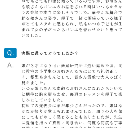
今でもとても印象に残っているのですが、お母さん
も娘さんもバレエのお話をされる時はいつもキラキ
ラの笑顔で本当に楽しそうでした。華やかな舞台で
踊る娘さんの姿や、親子で一緒に頑張っている様子
がとてもステキに感じられ、私もいつか子どもが生
まれて女の子だったらバレエを習わせたいと思って
いました。
実際に通ってどうでしたか？
娘が３才になり可西舞踊研究所に通い始めた頃、同
じ教室の小学生のお姉さんたちはとても礼儀正し
く、髪型もきちんとして、皆さん素敵で大人っぽく
見えました。
いつか娘もあんな素敵なお姉さんになれたらいいな
と期待に胸を膨らませ、毎週のレッスンを親子で楽
しみにしていました。
初めての発表会はまだ年少さんだったので、娘はな
かなか振りが覚えられませんでした。周りの人を気
にしてもどかしく感じることもありましたが、先生
は愛情を持って真剣に向き合い、何度も何度も丁寧