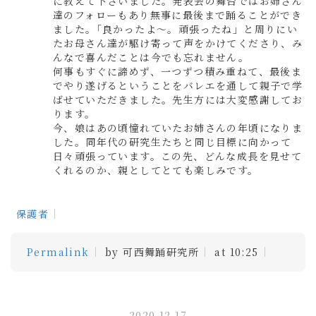
に教えて下さいました。発表会の舞台ではお姉さん
達のフォローもあり無事に最後まで踊ることができ
ました。｢良かったよ～。頑張ったね」と周りにい
たお母さん達が駆け寄って声をかけてくださり、み
んなで喜んだことは今でも忘れません。
何事もすぐに諦めず、一つずつ積み重ねて、最後ま
でやり遂げるということをバレエを通して親子で学
ばせていただきました。先生方には大変感謝してお
ります。
今、娘はあの頃憧れていたお姉さんの年頃になりま
した。同年代の研究生たちと同じ目標に向かって
日々頑張っています。この先、どんな成長を見せて
くれるのか、親としてとても楽しみです。
保護者
Permalink
by 可西舞踊研究所
at 10:25
2020.12.17